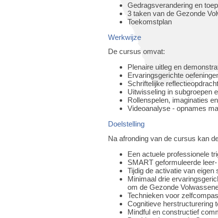
Gedragsverandering en toepa
3 taken van de Gezonde Volw
Toekomstplan
Werkwijze
De cursus omvat:
Plenaire uitleg en demonstra
Ervaringsgerichte oefeningen
Schriftelijke reflectieopdrach
Uitwisseling in subgroepen e
Rollenspelen, imaginaties e
Videoanalyse - opnames mak
Doelstelling
Na afronding van de cursus kan d
Een actuele professionele t
SMART geformuleerde leer- e
Tijdig de activatie van eige
Minimaal drie ervaringsgeric
om de Gezonde Volwassene t
Technieken voor zelfcompass
Cognitieve herstructurering t
Mindful en constructief com