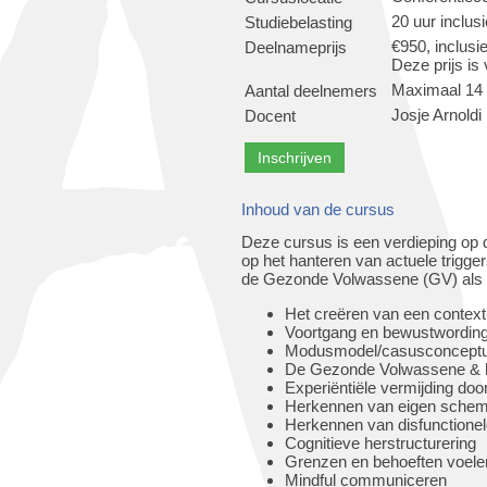
20 uur inclus
Studiebelasting
€950, inclusi
Deelnameprijs
Deze prijs is
Maximaal 14
Aantal deelnemers
Josje Arnoldi
Docent
Inhoud van de cursus
Deze cursus is een verdieping op d
op het hanteren van actuele trigger
de Gezonde Volwassene (GV) als r
Het creëren van een context 
Voortgang en bewustwording
Modusmodel/casusconceptua
De Gezonde Volwassene & h
Experiëntiële vermijding do
Herkennen van eigen schema'
Herkennen van disfunctionel
Cognitieve herstructurering
Grenzen en behoeften voelen
Mindful communiceren