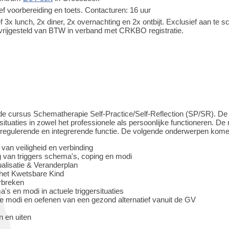
ief voorbereiding en toets. Contacturen: 16 uur
ef 3x lunch, 2x diner, 2x overnachting en 2x ontbijt. Exclusief aan te 
 vrijgesteld van BTW in verband met CRKBO registratie.
e cursus Schematherapie Self-Practice/Self-Reflection (SP/SR). De f
situaties in zowel het professionele als persoonlijke functioneren. De
egulerende en integrerende functie. De volgende onderwerpen kome
van veiligheid en verbinding
 van triggers schema's, coping en modi
lisatie & Veranderplan
et Kwetsbare Kind
orbreken
s en modi in actuele triggersituaties
e modi en oefenen van een gezond alternatief vanuit de GV
 en uiten