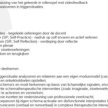
ssing van het geleerde in rollenspel met videofeedback
assenen in triggersituaties
ties - begeleide oefeningen door de docent
 (SP: Self-Practice) - nadruk op zelf ervaren en actief oefenen
ten (SR: Self Reflection) - verdieping door reflectie
n plenair
n stoelenoefeningen
en en terugkijken
e deelnemer:
riggersituatie analyseren en relateren aan een eigen modusmodel (cas
n ontwikkeldoelen opstellen;
n schema's en modi herkennen op basis van lichamelijke signalen, emo
hte schematherapeutische interventies (zoals imaginatie, stoelenoef
e activeren en versterken;
ie inzetten ter ondersteuning van professionele veerkracht;
oepassen bij eigen schema-activatie om disfunctionele interpretaties bi
municeren (verbaal en nonverbaal) in complexe therapeutische intera