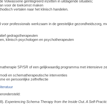
e Volwassene geïntegreerd inzetten in uitdagende situaties;
plan voor de toekomst maken
odisch vertalen naar het klinisch handelen.
 voor professionals werkzaam in de geestelijke gezondheidszorg, met 
tief gedragstherapeuten
n, klinisch psychologen en psychotherapeuten
therapie SP/SR of een gelijkwaardig programma met intensieve zelfre
modi en schematherapeutische interventies
me en persoonlijke zelfreflectie
iteratuur
erondersteld:
18).
Experiencing Schema Therapy from the Inside Out. A Self-Practic