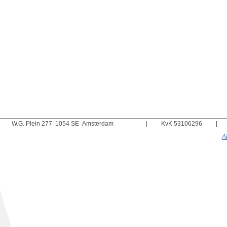
W.G. Plein 277 1054 SE Amsterdam
|
KvK 53106296
|
A