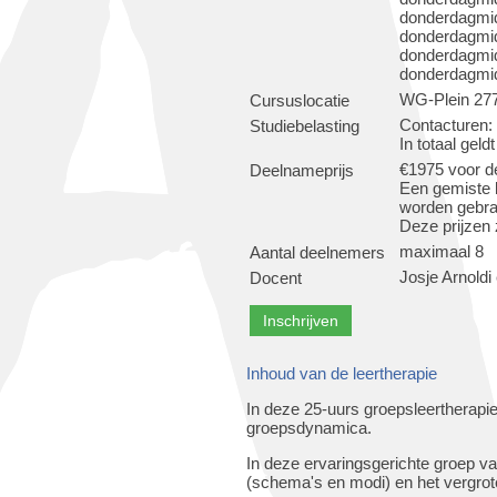
donderdagmi
donderdagmid
donderdagmi
donderdagmid
WG-Plein 27
Cursuslocatie
Contacturen: 
Studiebelasting
In totaal geldt
€1975 voor d
Deelnameprijs
Een gemiste b
worden gebra
Deze prijzen 
maximaal 8
Aantal deelnemers
Josje Arnold
Docent
Inhoud van de leertherapie
In deze 25-uurs groepsleertherapi
groepsdynamica.
In deze ervaringsgerichte groep v
(schema's en modi) en het vergr