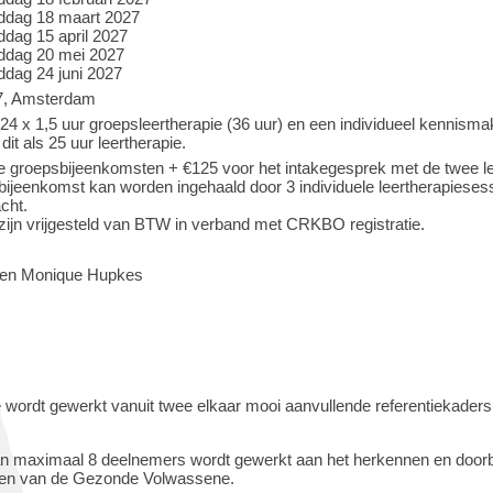
ddag 18 maart 2027
dag 15 april 2027
ddag 20 mei 2027
dag 24 juni 2027
7, Amsterdam
24 x 1,5 uur groepsleertherapie (36 uur) en een individueel kennism
 dit als 25 uur leertherapie.
e groepsbijeenkomsten + €125 voor het intakegesprek met de twee le
ijeenkomst kan worden ingehaald door 3 individuele leertherapiesessi
cht.
zijn vrijgesteld van BTW in verband met CRKBO registratie.
i en Monique Hupkes
e wordt gewerkt vanuit twee elkaar mooi aanvullende referentiekader
an maximaal 8 deelnemers wordt gewerkt aan het herkennen en doorbr
oten van de Gezonde Volwassene.