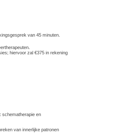
akingsgesprek van 45 minuten.
ertherapeuten.
es; hiervoor zal €375 in rekening
s: schematherapie en
eken van innerlijke patronen