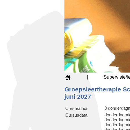
|
Supervisie/l
Groepsleertherapie S
juni 2027
8 donderdagm
Cursusduur
donderdagmi
Cursusdata
donderdagmi
donderdagmid
donderdagmid