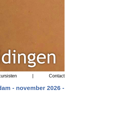
cursisten
|
Contact
dam - november 2026 -